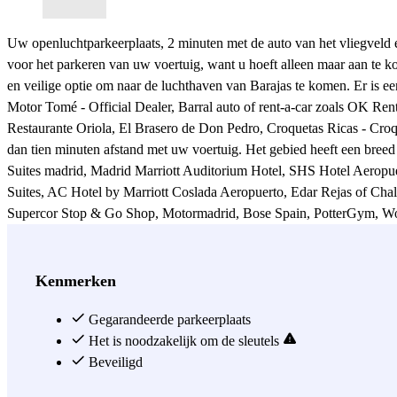
Uw openluchtparkeerplaats, 2 minuten met de auto van het vliegveld 
voor het parkeren van uw voertuig, want u hoeft alleen maar aan te k
en veilige optie om naar de luchthaven van Barajas te komen. Er is ee
Motor Tomé - Official Dealer, Barral auto of rent-a-car zoals OK Rent 
Restaurante Oriola, El Brasero de Don Pedro, Croquetas Ricas - Cro
dan tien minuten afstand met uw voertuig. Het gebied heeft een bree
Suites madrid, Madrid Marriott Auditorium Hotel, SHS Hotel Aerop
Suites, AC Hotel by Marriott Coslada Aeropuerto, Edar Rejas of Chale
Supercor Stop & Go Shop, Motormadrid, Bose Spain, PotterGym, Women
Als u wilt stoppen en kopen in een supermarkt kunt u stoppen bij A
Capricornio, Laberinto del Parque de El Capricho, Parque Mariluz N
maar als u niet bij een Ing, Bankia, Santander of BBVA kunt komen. Wa
Kenmerken
Uw meest comfortabele en veilige optie voor het parkeren in de buur
Gegarandeerde parkeerplaats
Zie meer
Het is noodzakelijk om de sleutels
Beveiligd