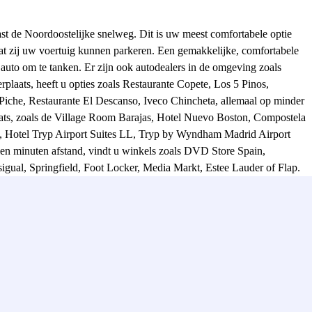
st de Noordoostelijke snelweg. Dit is uw meest comfortabele optie
dat zij uw voertuig kunnen parkeren. Een gemakkelijke, comfortabele
 auto om te tanken. Er zijn ook autodealers in de omgeving zoals
rplaats, heeft u opties zoals Restaurante Copete, Los 5 Pinos,
Piche, Restaurante El Descanso, Iveco Chincheta, allemaal op minder
laats, zoals de Village Room Barajas, Hotel Nuevo Boston, Compostela
, Hotel Tryp Airport Suites LL, Tryp by Wyndham Madrid Airport
tien minuten afstand, vindt u winkels zoals DVD Store Spain,
gual, Springfield, Foot Locker, Media Markt, Estee Lauder of Flap.
Parque Canino Polígono Las Mercedes, La Mesa, El Parque
t opnemen heeft u een Catalunya bank op een paar minuten afstand,
tical Park Plenilunio, Tuttocars op minder dan tien minuten afstand.