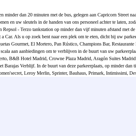
en minder dan 20 minuten met de bus, gelegen aan Capricorn Street naa
omen en uw sleutels in de handen van ons personeel achter te laten, zo
n Repsol - Terzo tankstation op minder dan vijf minuten afstand met de
a Car. Als u op zoek bent naar een plek om te eten, dicht bij uw parkee
quetas Gourmet, El Mortero, Pan Rústico, Champions Bar, Restaurante 
d scala aan aanbiedingen om te verblijven in de buurt van uw parkeerp
uerto, B&B Hotel Madrid, Crowne Plaza Madrid, Aragón Suites Madrid
t Barajas Verblijf. In de buurt van deze parkeerplaats, op minder dan 
'secret, Leroy Merlin, Sprinter, Bauhaus, Primark, Intimissimi, Desi
ldi, Mercadona of Carrefour Express. Om te wandelen kunt u naar het 
ájera, Monticulo Parque Juan Carlos I. Als u op enig moment geld moe
t betreft de vrijetijdsplannen, heb je de Urban Planet, Club Cuba, Ver
t van de luchthaven van Madrid Barajas.