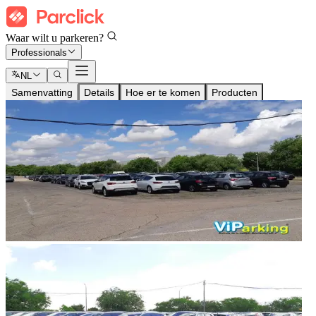
Waar wilt u parkeren?
Professionals
NL
Samenvatting
Details
Hoe er te komen
Producten