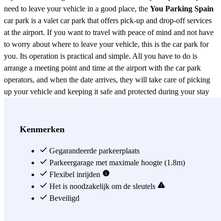
need to leave your vehicle in a good place, the
You Parking Spain
car park is a valet car park that offers pick-up and drop-off services
at the airport. If you want to travel with peace of mind and not have
to worry about where to leave your vehicle, this is the car park for
you. Its operation is practical and simple. All you have to do is
arrange a meeting point and time at the airport with the car park
operators, and when the date arrives, they will take care of picking
up your vehicle and keeping it safe and protected during your stay
away from the airport. Your car will be kept in a fully covered and
guarded car park, which also has spaces for people with reduced
mobility. On your return, the operators will already know what time
Kenmerken
your return flight is, as you will have previously agreed, so once you
have arrived and have recovered your luggage, all you will have to
Gegarandeerde parkeerplaats
do is make a brief call informing you that everything has gone well
Parkeergarage met maximale hoogte (1.8m)
and you are already waiting for your vehicle at the desired terminal.
Flexibel inrijden
They will drive your car to the meeting point and return it to you in
Het is noodzakelijk om de sleutels
the same condition in which you left it. It's a time-saving way to
Beveiligd
save time, as both the delivery and reception of your car is done at