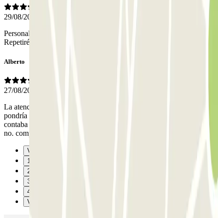
29/08/2024
Personal muy pendiente y comunicación con ellos excelente.
Repetiré.
Alberto
27/08/2024
La atención, la rapidez y la amabilidad del personal es lo que
pondría en valor. Me dieron el coche lavado, que era algo que no
contaba con ello. Por mejorar, decir que cuando me dieron el coche
no. comprobaron mi identidad.
Vorige
1
2
3
4
Verzenden