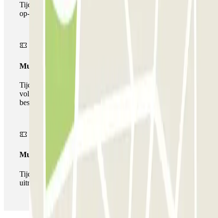
Tijdens je verblijf kun je de parkeerplaats maar één keer
op- en afrijden.
Multiparking pass
Tijdens uw verblijf kunt u gebruik maken van het
volledige netwerk van parkeergarages van deze operator,
beschikbaar bij Parclick.
Multipass
Tijdens je verblijf kun je de parkeerplaats zo vaak in- en
uitrijden als je wilt.