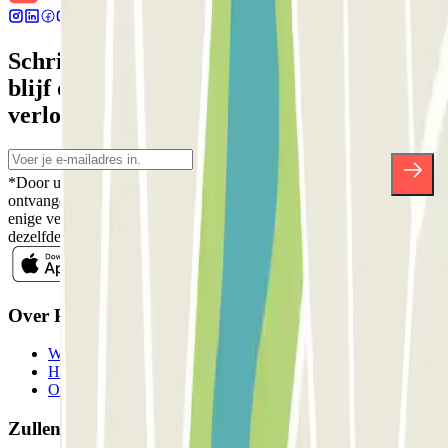
Schrijf je in voor onze nieuwsbrief en
blijf op de hoogte van kortingen,
verlotingen en vele andere verrassingen.
*Door u in te schrijven aanvaardt u ons Privacybeleid voor het
ontvangen van commerciële communicatie van Parclick. Zonder
enige verplichting kunt u zich uitschrijven wanneer u maar wilt in
dezelfde nieuwsbrief.
Over Parclick
Wie we zijn
Hoe het werkt
Onze parkeergarages
Zullen we samenwerken?