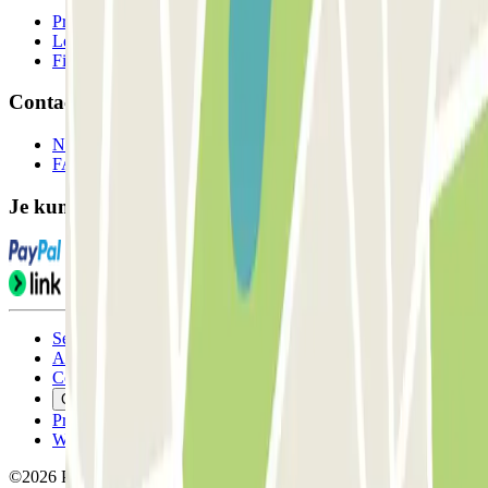
Professionals
Leverancier parkeren
Filialen
Contact
Neem contact met ons op
FAQ
Je kunt deze betaalmethoden gebruiken:
Servicevoorwaarden
Annuleringsvoorwaarden
Cookiebeleid
Cookies beheren
Privacybeleid
Whistleblowing
©2026 Parclick. All rights reserved