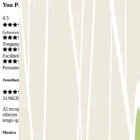
You Parking Spain: Beoordelingen
4.5
Gebaseerd op 10 meningen
Toegang
Faciliteiten
Personeel
Jonathan
31/08/2024
Al recogerme el coche muy puntuales encantada del servicio que te
ofrecen la compañía lo recomiendo 100%100 yo sin duda cuando
tengo que dejar el coche será la misma compañía
Monica