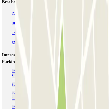
Best beoordeelde parkeergarages in Madrid
IC Alenza-Ponzano
CAPORAL Presidente Carmona Bernabéu
HOMELY Azcona
SABA Plaza de los Mostenses
EMT Recoletos
Coslada (Avenida de América)
Mundial
EMT Pedro Zerolo
EMT Marqués de Salamanca
Avenida de Portugal EMT
Interessante plaatsen en evenementen dichtbij You
Parking Spain
Parkeerplaatsen dichtbij Terminal 1 bij het vliegveld van Adolfo
Suárez Madrid-Barajas (MAD)
Parkeer op de Luchthaven Adolfo Suárez Madrid-Barajas (MAD)
Parkeerplaatsen dichtbij Terminal 2 bij het vliegveld van Adolfo
Suárez Madrid-Barajas (MAD)
Parkeerplaatsen dichtbij Terminal 3 bij het vliegveld van Adolfo