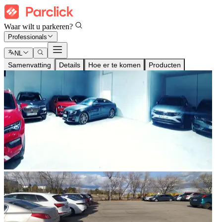
Waar wilt u parkeren?
Professionals
NL
Samenvatting
Details
Hoe er te komen
Producten