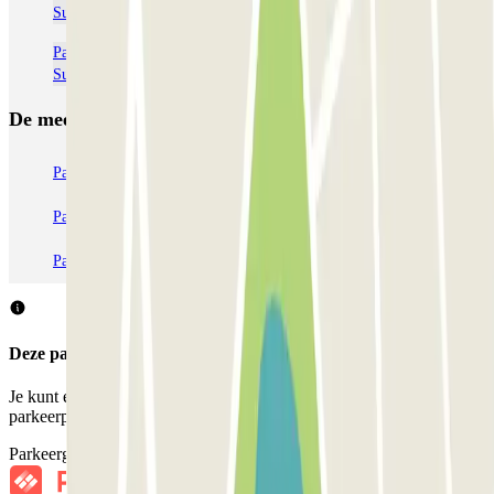
Suárez Madrid-Barajas (MAD)
Parkeerplaatsen dichtbij Terminal 4 bij het vliegveld van Adolfo
Suárez Madrid-Barajas (MAD)
De meest geboekte
parkings
Parkeren in Parijs
Parkeren in Venetië
Parkeren in Station Venetië Mestre
Parkeren in Rome
Parkeren in Milaan
Parkeren in Verona
Deze parkeergarage accepteert geen reserveringen via Parclick.
Je kunt echter reserveren bij een van de nabijgelegen
parkeerplaatsen die we voorstellen.
Parkeergarages bij mij in de buurt