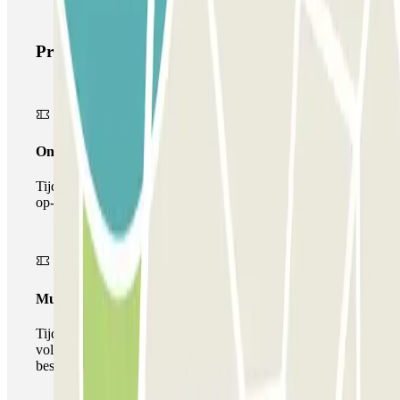
Producten van Parclick
Onepass
Tijdens je verblijf kun je de parkeerplaats maar één keer
op- en afrijden.
Multiparking pass
Tijdens uw verblijf kunt u gebruik maken van het
volledige netwerk van parkeergarages van deze operator,
beschikbaar bij Parclick.