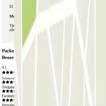
Multipass
Tijdens je verblijf kun je de parkeerplaats zo vaak in- en
uitrijden als je wilt.
Parkeergarage Parque do Carregal:
Beoordelingen
4.1
Gebaseerd op 116 meningen
Toegang
Faciliteiten
Personeel