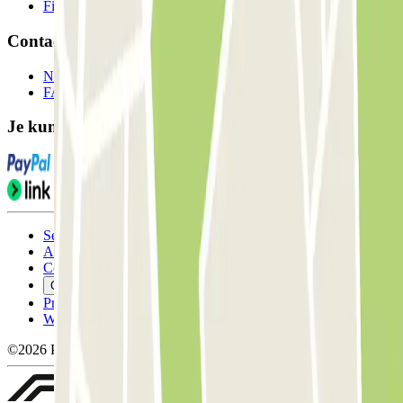
Filialen
Contact
Neem contact met ons op
FAQ
Je kunt deze betaalmethoden gebruiken:
Servicevoorwaarden
Annuleringsvoorwaarden
Cookiebeleid
Cookies beheren
Privacybeleid
Whistleblowing
©2026 Parclick. All rights reserved