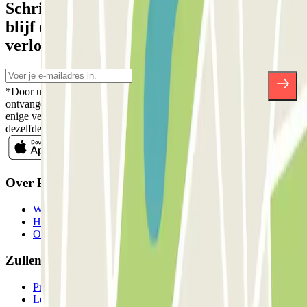
Schrijf je in voor onze nieuwsbrief en
blijf op de hoogte van kortingen,
verlotingen en vele andere verrassingen.
*Door u in te schrijven aanvaardt u ons Privacybeleid voor het
ontvangen van commerciële communicatie van Parclick. Zonder
enige verplichting kunt u zich uitschrijven wanneer u maar wilt in
dezelfde nieuwsbrief.
Over Parclick
Wie we zijn
Hoe het werkt
Onze parkeergarages
Zullen we samenwerken?
Professionals
Leverancier parkeren