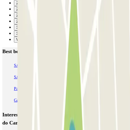
26
27
28
29
30
31
Verzenden
Best beoordeelde parkeergarages in Porto
SABA Cardosas
SABA Ribeira
SABA Palácio da Justiça
SABA Praça Lisboa
Visconde Setúbal
Cristal Park
Parque do Carregal
APARC Península
AutoParque Laires
Garagem Dom João IV
Interessante plaatsen en evenementen dichtbij Parque
do Carregal