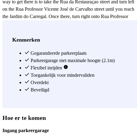
way to get there is to take the Rua da Restauraçao street and turn left
on the Rua Professor Vicente José de Carvalho street until you reach
the Jardim do Carregal. Once there, turn right onto Rua Professor
Jaime Rios de Sousa Street, where the access door is.
Holiday
opening hours: from 10am to 8pm
Zie meer
Kenmerken
Gegarandeerde parkeerplaats
Parkeergarage met maximale hoogte (2.1m)
Flexibel inrijden
Toegankelijk voor mindervaliden
Overdekt
Beveiligd
Hoe er te komen
Ingang parkeergarage