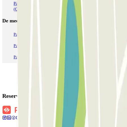
Parkeer op de luchthaven van Porto - Francisco Sá Carneiro
(OPO)
De meest geboekte
parkings
Parkeren in Parijs
Parkeren in Venetië
Parkeren in Station Venetië Mestre
Parkeren in Rome
Parkeren in Milaan
Parkeren in Verona
Reserveringsgegevens