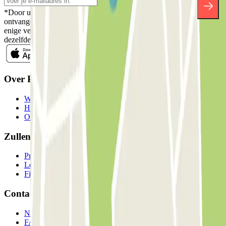
*Door u in te schrijven aanvaardt u ons Privacybeleid voor het
ontvangen van commerciële communicatie van Parclick. Zonder
enige verplichting kunt u zich uitschrijven wanneer u maar wilt in
dezelfde nieuwsbrief.
Over Parclick
Wie we zijn
Hoe het werkt
Onze parkeergarages
Zullen we samenwerken?
Professionals
Leverancier parkeren
Filialen
Contact
Neem contact met ons op
FAQ