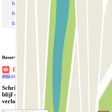
Parkeren in Parijs
Parkeren in Venetië
Parkeren in Station Venetië Mestre
Parkeren in Rome
Parkeren in Milaan
Parkeren in Verona
Reserveringsgegevens
Schrijf je in voor onze nieuwsbrief en
blijf op de hoogte van kortingen,
verlotingen en vele andere verrassingen.