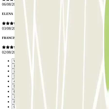
06/08/2026
ELENA
03/08/2026
FRANCISCO JESUS
02/08/2026
Vorige
1
2
3
4
5
6
7
8
9