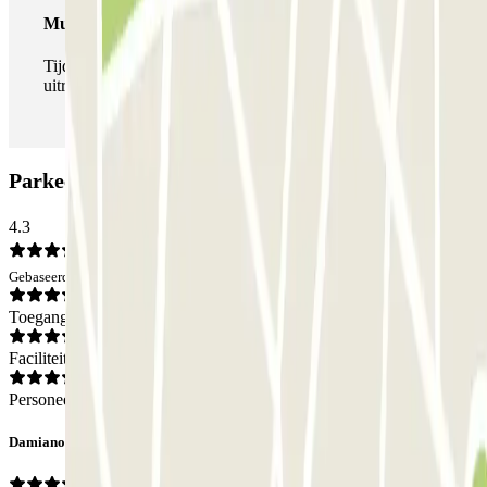
Multipass
Tijdens je verblijf kun je de parkeerplaats zo vaak in- en
uitrijden als je wilt.
Parkeergarage SABA Cardosas: Beoordelingen
4.3
Gebaseerd op 240 meningen
Toegang
Faciliteiten
Personeel
Damiano