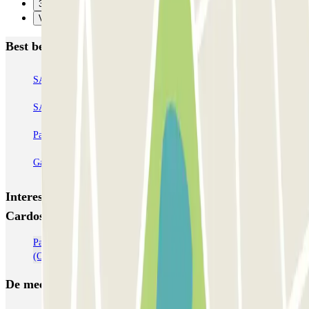
31
Verzenden
Best beoordeelde parkeergarages in Porto
SABA Cardosas
SABA Ribeira
SABA Palácio da Justiça
SABA Praça Lisboa
Visconde Setúbal
Cristal Park
Parque do Carregal
APARC Península
AutoParque Laires
Garagem Dom João IV
Interessante plaatsen en evenementen dichtbij SABA
Cardosas
Parkeer op de luchthaven van Porto - Francisco Sá Carneiro
(OPO)
De meest geboekte
parkings