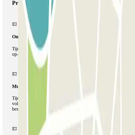
Producten van Parclick
Onepass
Tijdens je verblijf kun je de parkeerplaats maar één keer
op- en afrijden.
Multiparking pass
Tijdens uw verblijf kunt u gebruik maken van het
volledige netwerk van parkeergarages van deze operator,
beschikbaar bij Parclick.