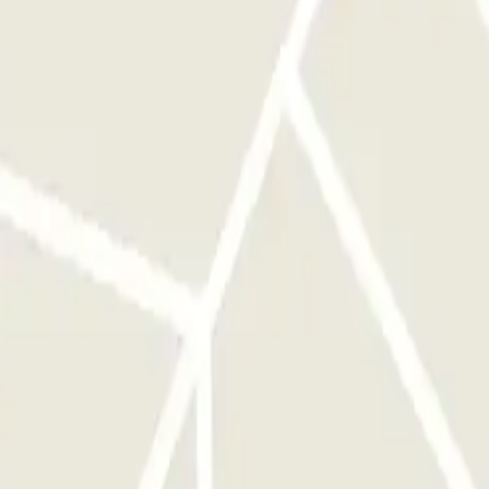
eergarage verloopt via onze applicatie.
oor dat u zich voor de juiste ingang bevindt voordat u de knop
 voor de ingang. MARGIN PERMIT: U kunt tot 1 uur voor uw