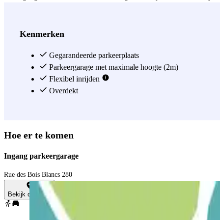
groene ruimtes om te wandelen en diverse recreatieve activiteiten voor
metrostation Bois Blancs (Lijn 2) en het fietsstation V’lille Bois Bla
Dunkerque en avenue Marx Dormoy, zijn gemakkelijk toegankelijk vana
Kenmerken
Zie meer
Gegarandeerde parkeerplaats
Parkeergarage met maximale hoogte (2m)
Flexibel inrijden
Overdekt
Hoe er te komen
Ingang parkeergarage
Rue des Bois Blancs 280
Bekijk de kaart