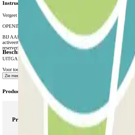
Instructies
Vergeet niet om het gedeelte "Belangrijke informatie" te controleren w
OPENING VIA DE PARCLICK TOEPASSING
BIJ AANKOMST: Gebruik vanuit de applicatie of via de link in uw re
activeert. BIJ HET VERTREK: Zodra u bent binnengekomen, ontvang
reservering toegang krijgen tot de parkeergarage, maar deze extra tijd
Beschikbare producten
UITGANG VOOR VOETGANGERS
Voor toegang voor voetgangers, zie onze "Belangrijke informatie" sec
Zie meer
Producten van Parclick
Producten van Parclick