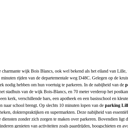
e charmante wijk Bois Blancs, ook wel bekend als het eiland van Lille, 
2 minuten rijden van de departementale weg D48C. Gelegen op de kruis
plek nodig hebben om hun voertuig te parkeren. In de nabijheid van de
p
et stadhuis van de wijk Bois-Blancs, en 70 meter verderop het postkanto
 een kerk, verschillende bars, een apotheek en een basisschool en kleu
ren naar school brengt. Op slechts 10 minuten lopen van de
parking Lill
eken, dokterspraktijken en supermarkten. Deze nabijheid van essentiël
diensten zonder zich zorgen te maken over parkeren. Bovendien ligt 
inderen genieten van activiteiten zoals paardrijden, boogschieten en av