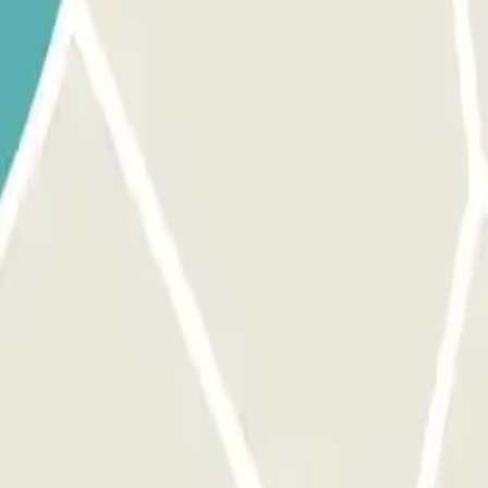
anneer je toegang tot de parkeergarage krijgt. De toegang tot deze park
servering de daarvoor bestemde knop om de ingang te openen. Zorg erv
t u de knop om de uitgang te openen. De procedure is dezelfde als
 wordt u in rekening gebracht.
tie.