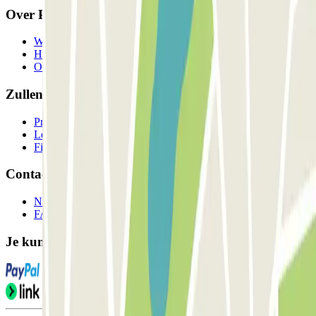
Over Parclick
Wie we zijn
Hoe het werkt
Onze parkeergarages
Zullen we samenwerken?
Professionals
Leverancier parkeren
Filialen
Contact
Neem contact met ons op
FAQ
Je kunt deze betaalmethoden gebruiken: