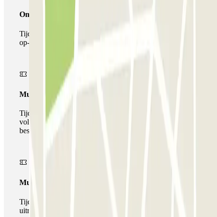
Onepass
Tijdens je verblijf kun je de parkeerplaats maar één keer
op- en afrijden.
Multiparking pass
Tijdens uw verblijf kunt u gebruik maken van het
volledige netwerk van parkeergarages van deze operator,
beschikbaar bij Parclick.
Multipass
Tijdens je verblijf kun je de parkeerplaats zo vaak in- en
uitrijden als je wilt.