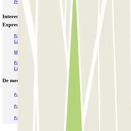
P6 Smart T2 Malpensa - SEA Ufficiale (Coperto)
Interessante plaatsen en evenementen dichtbij P3
Express T1 Malpensa - SEA Ufficiale (Scoperto)
Parkeerplaatsen dichtbij Terminal 1 bij het luchthaven van
Luchthaven Milaan - Malpensa (MXP)
Malpensa parking (MXP) | Goedkoop parkeren
Parkeerplaatsen dichtbij Terminal 2 bij het luchthaven van
Luchthaven Milaan - Malpensa (MXP)
De meest geboekte
parkings
Parkeren in Parijs
Parkeren in Venetië
Parkeren in Station Venetië Mestre
Parkeren in Rome
Parkeren in Milaan
Parkeren in Verona