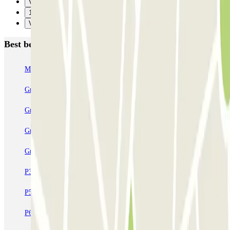
Vorige
1
Verzenden
Best beoordeelde parkeergarages in Somma Lombardo
MxPark Malpensa - Shuttle - Scoperto
Green Parking Malpensa - Shuttle - Scoperto
Green Parking Malpensa - Shuttle - Coperto
Green Parking Malpensa - Car Valet - Scoperto
Green Parking Malpensa - Car Valet - Coperto
P3 Express T1 Malpensa - SEA Ufficiale (Scoperto)
P5 Easy T2 Malpensa - SEA Ufficiale (Scoperto)
P6 Smart T2 Malpensa - SEA Ufficiale (Scoperto)