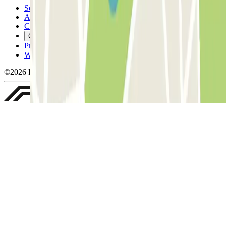
Servicevoorwaarden
Annuleringsvoorwaarden
Cookiebeleid
Cookies beheren
Privacybeleid
Whistleblowing
©2026 Parclick. All rights reserved