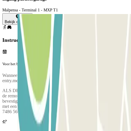
Malpensa - Terminal 1 - MXP T1
Bekijk de kaart
Instructies
Voor het begin van jouw reis
Wanneer je aankomt bij de parkeergarage, kom binnen door
entry.method.barcode
ALS DE SLAGBOOM NIET OPENGAAT: Neem contact op met
de remote service en geef de "external booking ID" door die op je
bevestigingsvoucher staat. Als alternatief kunt u contact opnemen
met een medewerker door te bellen naar +39 02 7486 5621 - +39 02
7486 5622.