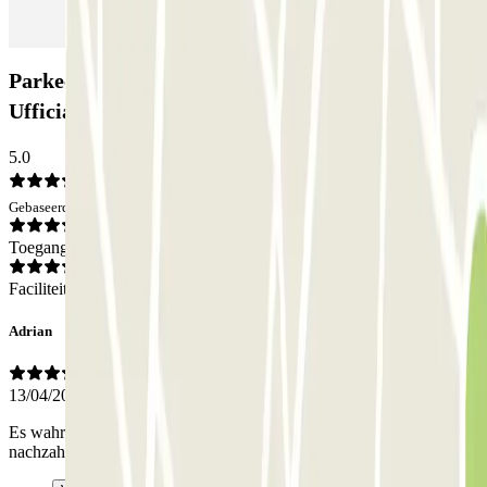
Parkeergarage P3 Express T1 Malpensa - SEA
Ufficiale (Scoperto): Beoordelingen
5.0
Gebaseerd op 1 meningen
Toegang
Faciliteiten
Adrian
13/04/2026
Es wahr super ich hab mich 1 stunde verspätet musste nichts
nachzahlen.