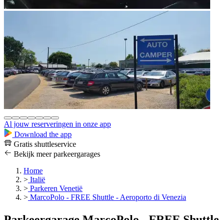
Al jouw reserveringen in onze app
Download the app
Gratis shuttleservice
Bekijk meer parkeergarages
Home
>
Italië
>
Parkeren Venetië
>
MarcoPolo - FREE Shuttle - Aeroporto di Venezia
Parkeergarage MarcoPolo - FREE Shuttle 