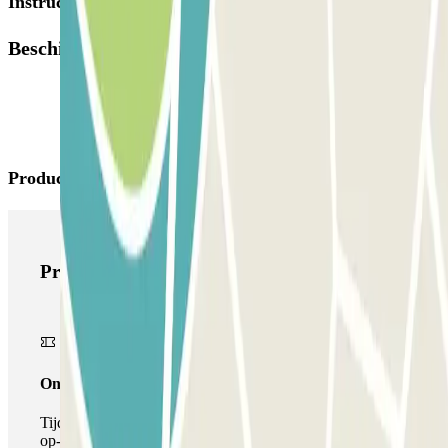
Instructies
Beschikbare producten
Producten van Parclick
Producten van Parclick
Onepass
Tijdens je verblijf kun je de parkeerplaats maar één keer
op- en afrijden.