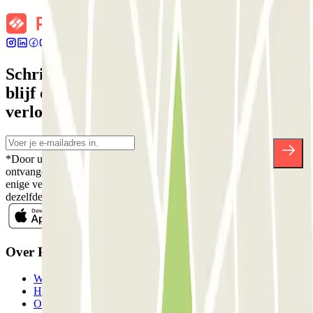
Schrijf je in voor onze nieuwsbrief en
blijf op de hoogte van kortingen,
verlotingen en vele andere verrassingen.
*Door u in te schrijven aanvaardt u ons Privacybeleid voor het
ontvangen van commerciële communicatie van Parclick. Zonder
enige verplichting kunt u zich uitschrijven wanneer u maar wilt in
dezelfde nieuwsbrief.
Over Parclick
Wie we zijn
Hoe het werkt
Onze parkeergarages