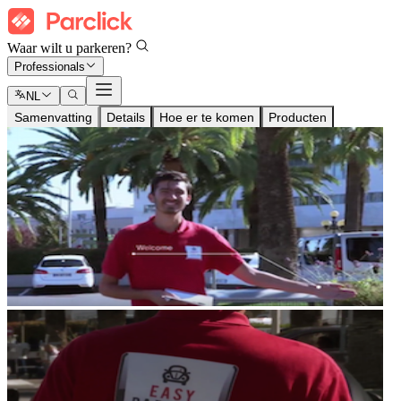
Waar wilt u parkeren?
Professionals
NL
Samenvatting
Details
Hoe er te komen
Producten