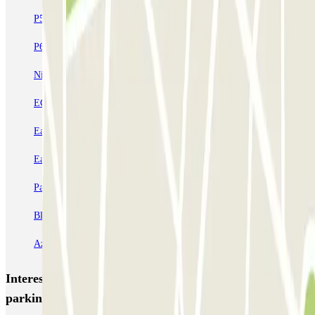
P5 Aéroport de Nice Côte d'Azur Terminal 2 - Au contact
P6 Aéroport de Nice Côte d'Azur - Terminal 2 - Longue durée
Nicetoile
ECTOR - Service Voiturier - Nice - T2
ECTOR - Service Voiturier - Nice - T1
Easy Parking Aéroport - Extérieur - Nice
Easy Parking Aéroport - Intérieur - Nice
Parking Port Lympia Nice Easy parking - Couvert
Blue Valet - Aéroport de Nice Côte d'Azur (NCE)
Azur Voiturier - Aéroport de Nice
Interessante plaatsen en evenementen dichtbij Easy
parking Port de Nice - Extérieur