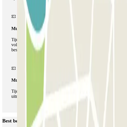
Multiparking pass
Tijdens uw verblijf kunt u gebruik maken van het
volledige netwerk van parkeergarages van deze operator,
beschikbaar bij Parclick.
Multipass
Tijdens je verblijf kun je de parkeerplaats zo vaak in- en
uitrijden als je wilt.
Best beoordeelde parkeergarages in Nice