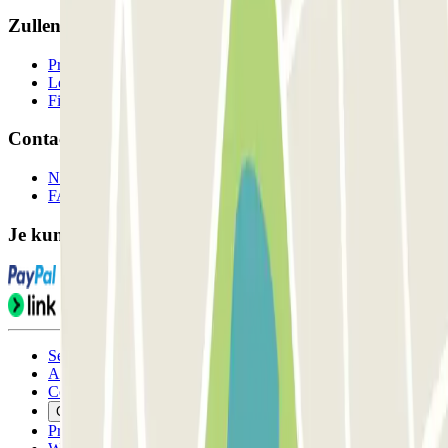
Zullen we samenwerken?
Professionals
Leverancier parkeren
Filialen
Contact
Neem contact met ons op
FAQ
Je kunt deze betaalmethoden gebruiken:
Servicevoorwaarden
Annuleringsvoorwaarden
Cookiebeleid
Cookies beheren
Privacybeleid