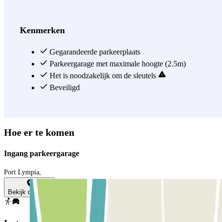
guarantees your vehicle's security, and it offers a car wash. It's really
never been so easy to park at the Port of Nice! At this car park, you
must leave your car keys.
Kenmerken
Zie meer
Gegarandeerde parkeerplaats
Parkeergarage met maximale hoogte (2.5m)
Het is noodzakelijk om de sleutels
Beveiligd
Hoe er te komen
Ingang parkeergarage
Port Lympia,
Bekijk de kaart