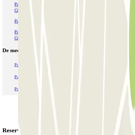
Parkeerplaatsen dichtbij Terminal 1 bij het vliegveld van Nice-
Côte d'Azur (NCE)
Parkeren op luchthaven Nice-Côte d'Azur (NCE)
Parkeerplaatsen dichtbij Terminal 2 bij het vliegveld van Nice-
Côte d'Azur (NCE)
De meest geboekte
parkings
Parkeren in Parijs
Parkeren in Venetië
Parkeren in Station Venetië Mestre
Parkeren in Rome
Parkeren in Milaan
Parkeren in Verona
Reserveringsgegevens