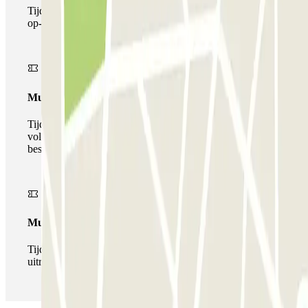
Tijdens je verblijf kun je de parkeerplaats maar één keer
op- en afrijden.
Multiparking pass
Tijdens uw verblijf kunt u gebruik maken van het
volledige netwerk van parkeergarages van deze operator,
beschikbaar bij Parclick.
Multipass
Tijdens je verblijf kun je de parkeerplaats zo vaak in- en
uitrijden als je wilt.