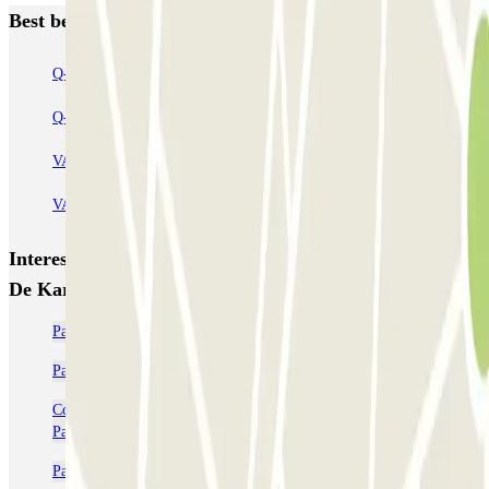
Best beoordeelde parkeergarages in Amsterdam
Q-Park Nieuwendijk
Q-Park Europarking
Q-Park Byzantium
Q-Park Oostpoort
Q-Park Museumplein
VALET - Hotel Swissotel
VALET - NEMO Science Museum
VALET - Jodenbreestraat, 4
VALET - Stadsschouwburg Amsterdam
VALET - Rijksmuseum
Interessante plaatsen en evenementen dichtbij Parkbee
De Karel
Parkeren De Pijp | Goedkope parkeergarage reserveren
Parkeren in de buurt van de RAI Amsterdam
Concertgebouw Amsterdam Parkeren: Bespaar tijd en geld |
Parclick
Parkeren bij Carré? Reserveer je plek online | Parclick