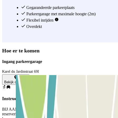
Gegarandeerde parkeerplaats
Parkeergarage met maximale hoogte (2m)
Flexibel inrijden
Overdekt
Hoe er te komen
Ingang parkeergarage
Karel du Jardinstraat 69I
Bekijk de kaart
Instructies
BIJ AANKOMST: Gebruik via de app of via de link in uw
reservering de knop om de ingang te openen. Zorg er voordat u de