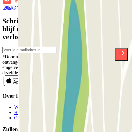
Schrijf je in voor onze nieuwsbrief en
blijf op de hoogte van kortingen,
verlotingen en vele andere verrassingen.
*Door u in te schrijven aanvaardt u ons Privacybeleid voor het
ontvangen van commerciële communicatie van Parclick. Zonder
enige verplichting kunt u zich uitschrijven wanneer u maar wilt in
dezelfde nieuwsbrief.
Over Parclick
Wie we zijn
Hoe het werkt
Onze parkeergarages
Zullen we samenwerken?