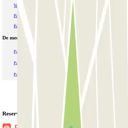
Van Gogh Museum parkeren
Parkeren bij Paradiso Amsterdam: Reserveer je plek | Parclick
Parkeren bij Leidseplein Amsterdam: Reserveer slim | Parclick
De meest geboekte
parkings
Parkeren in Parijs
Parkeren in Venetië
Parkeren in Station Venetië Mestre
Parkeren in Rome
Parkeren in Milaan
Parkeren in Verona
Reserveringsgegevens