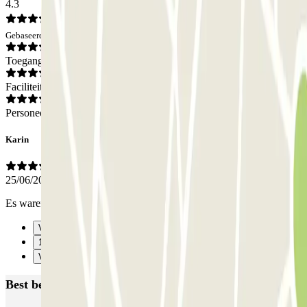
4.3
Gebaseerd op 1 meningen
Toegang
Faciliteiten
Personeel
Karin
25/06/2025
Es waren keine Mitarbeiter da
Vorige
1
Verzenden
Best beoordeelde parkeergarages in Amsterdam