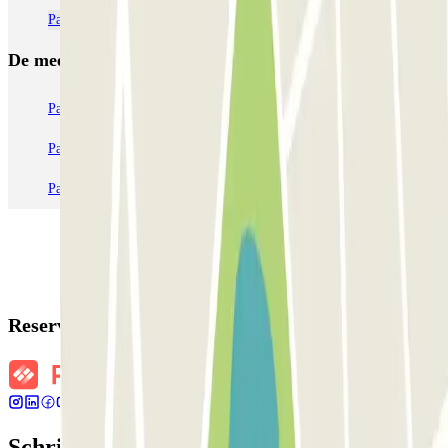
Parkeren Amsterdam Oost | Goedkope parkeergarage reserveren
De meest geboekte
parkings
Parkeren in Parijs
Parkeren in Venetië
Parkeren in Station Venetië Mestre
Parkeren in Rome
Parkeren in Milaan
Parkeren in Verona
Reserveringsgegevens
Schrijf je in voor onze nieuwsbrief en