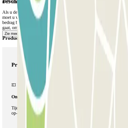
Beschikbare producten
u 15 minuten extra om de parkeerplaats te verlaten.
Als u de gereserveerde tijd en de extra 15 minuten overschrijdt,
moet u via de app of de link die u in uw reservering vindt, het extra
bedrag bijbetalen. Vergeet dit niet te doen voordat u naar de uitgang
gaat, om oponthoud te voorkomen.
Zie meer
Producten van Parclick
Producten van Parclick
Onepass
Tijdens je verblijf kun je de parkeerplaats maar één keer
op- en afrijden.