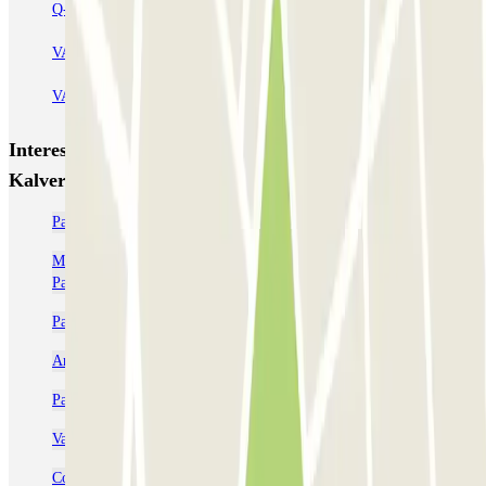
Q-Park Oostpoort
Q-Park Museumplein
VALET - Hotel Swissotel
VALET - NEMO Science Museum
VALET - Jodenbreestraat, 4
VALET - Stadsschouwburg Amsterdam
VALET - Rijksmuseum
Interessante plaatsen en evenementen dichtbij Parkbee
Kalverstraat
Parkeren bij Leidseplein Amsterdam: Reserveer slim | Parclick
Melkweg Amsterdam parkeren: Voorkom stress en reserveer |
Parclick
Parkeren bij Paradiso Amsterdam: Reserveer je plek | Parclick
Anne Frank Huis parkeren
Parkeren bij Carré? Reserveer je plek online | Parclick
Van Gogh Museum parkeren
Concertgebouw Amsterdam Parkeren: Bespaar tijd en geld |