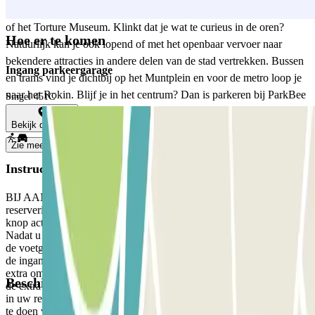
grootste drijvende bloemenmarkt, het KattenKabinet, The Dungeon
of het Torture Museum. Klinkt dat je wat te curieus in de oren?
Hoe er te komen
Natuurlijk kan je ook lopend of met het openbaar vervoer naar
bekendere attracties in andere delen van de stad vertrekken. Bussen
Ingang parkeergarage
en trams vind je dichtbij op het Muntplein en voor de metro loop je
naar het Rokin. Blijf je in het centrum? Dan is parkeren bij ParkBee
Singel 451C
Kalverstraat een geweldige optie! Vergeet niet om vooraf te
Bekijk de kaart
reserveren zodat je zeker weet dat je een plekje hebt.
Zie meer
Instructies
BIJ AANKOMST: Gebruik via de app of via de link in uw
reservering de knop om de ingang te openen. Zorg er voordat u de
knop activeert voor, dat u voor de juiste ingang staat. UITGANG:
Nadat u naar binnen bent gegaan, krijgt u de knop om de uitgang en
de voetgangerspoorten te openen. De procedure is dezelfde als voor
de ingang. Aan het eind van uw reservering krijgt u 15 minuten
extra om de parkeerplaats te verlaten. Als u de gereserveerde tijd en
Beschikbare producten
de extra 15 minuten overschrijdt, moet u via de app of de link die u
in uw reservering vindt, het extra bedrag bijbetalen. Vergeet dit niet
te doen voordat u naar de uitgang gaat, om oponthoud te