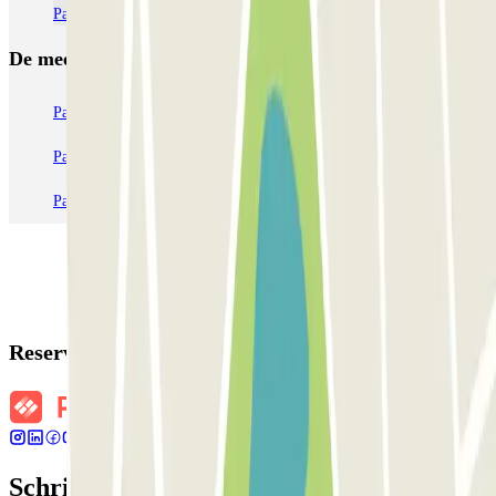
Parclick
De meest geboekte
parkings
Parkeren in Parijs
Parkeren in Venetië
Parkeren in Station Venetië Mestre
Parkeren in Rome
Parkeren in Milaan
Parkeren in Verona
Reserveringsgegevens
Schrijf je in voor onze nieuwsbrief en