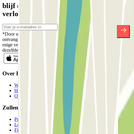
blijf op de hoogte van kortingen,
verlotingen en vele andere verrassingen.
*Door u in te schrijven aanvaardt u ons Privacybeleid voor het
ontvangen van commerciële communicatie van Parclick. Zonder
enige verplichting kunt u zich uitschrijven wanneer u maar wilt in
dezelfde nieuwsbrief.
Over Parclick
Wie we zijn
Hoe het werkt
Onze parkeergarages
Zullen we samenwerken?
Professionals
Leverancier parkeren
Filialen