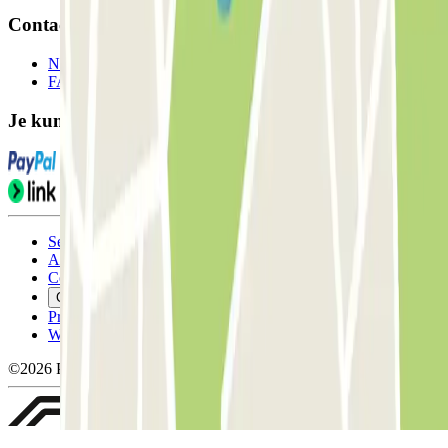
Contact
Neem contact met ons op
FAQ
Je kunt deze betaalmethoden gebruiken:
Servicevoorwaarden
Annuleringsvoorwaarden
Cookiebeleid
Cookies beheren
Privacybeleid
Whistleblowing
©2026 Parclick. All rights reserved