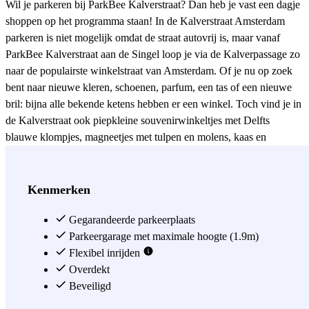
Wil je parkeren bij ParkBee Kalverstraat? Dan heb je vast een dagje
shoppen op het programma staan! In de Kalverstraat Amsterdam
parkeren is niet mogelijk omdat de straat autovrij is, maar vanaf
ParkBee Kalverstraat aan de Singel loop je via de Kalverpassage zo
naar de populairste winkelstraat van Amsterdam. Of je nu op zoek
bent naar nieuwe kleren, schoenen, parfum, een tas of een nieuwe
bril: bijna alle bekende ketens hebben er een winkel. Toch vind je in
de Kalverstraat ook piepkleine souvenirwinkeltjes met Delfts
blauwe klompjes, magneetjes met tulpen en molens, kaas en
stroopwafels. De perfecte plek om cadeautjes in te slaan voor
vrienden of familie in het buitenland dus, maar ook om de toerist in
eigen land uit te hangen. De meeste winkels in de Kalverstraat zijn
Kenmerken
op maandag en zondag van 11.00 tot 18.30 geopend. Dinsdag en
zaterdag heb je zelfs een uurtje langer de tijd om te shoppen, want
Gegarandeerde parkeerplaats
dan gaan de winkels al om 10.00 uur open. Donderdag is het
Parkeergarage met maximale hoogte (1.9m)
koopavond en kan je er van 10.00 tot 21.00 uur ’s avonds terecht.
Flexibel inrijden
Uitgeshopt? ParkBee Kalverstraat bevindt zich ook op een
Overdekt
steenworp afstand van allerlei interessante, misschien enigszins
Beveiligd
opmerkelijke bezienswaardigheden. Bezoek bijvoorbeeld ’s werelds