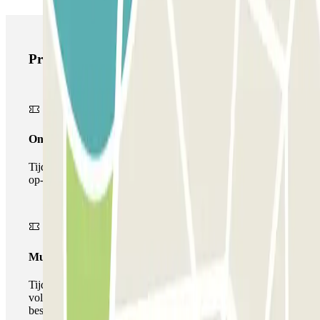
Producten van Parclick
Onepass
Tijdens je verblijf kun je de parkeerplaats maar één keer
op- en afrijden.
Multiparking pass
Tijdens uw verblijf kunt u gebruik maken van het
volledige netwerk van parkeergarages van deze operator,
beschikbaar bij Parclick.