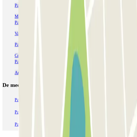
Parkeren bij Leidseplein Amsterdam: Reserveer slim | Parclick
Melkweg Amsterdam parkeren: Voorkom stress en reserveer |
Parclick
Van Gogh Museum parkeren
Parkeren bij Carré? Reserveer je plek online | Parclick
Concertgebouw Amsterdam Parkeren: Bespaar tijd en geld |
Parclick
Anne Frank Huis parkeren
De meest geboekte
parkings
Parkeren in Parijs
Parkeren in Venetië
Parkeren in Station Venetië Mestre
Parkeren in Rome
Parkeren in Milaan
Parkeren in Verona