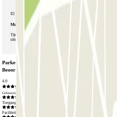
Multipass
Tijdens je verblijf kun je de parkeerplaats zo vaak in- en
uitrijden als je wilt.
Parkeergarage ParkBee Spiegelhof:
Beoordelingen
4.0
Gebaseerd op 19 meningen
Toegang
Faciliteiten