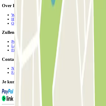
Over Parclick
Wie we zijn
Hoe het werkt
Onze parkeergarages
Zullen we samenwerken?
Professionals
Leverancier parkeren
Filialen
Contact
Neem contact met ons op
FAQ
Je kunt deze betaalmethoden gebruiken: