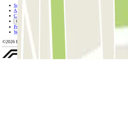
Servicevoorwaarden
Annuleringsvoorwaarden
Cookiebeleid
Cookies beheren
Privacybeleid
Whistleblowing
©2026 Parclick. All rights reserved