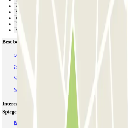
3
4
5
6
7
Verzenden
Best beoordeelde parkeergarages in Amsterdam
Q-Park Nieuwendijk
Q-Park Europarking
Q-Park Byzantium
Q-Park Oostpoort
Q-Park Museumplein
VALET - Hotel Swissotel
VALET - NEMO Science Museum
VALET - Jodenbreestraat, 4
VALET - Stadsschouwburg Amsterdam
VALET - Rijksmuseum
Interessante plaatsen en evenementen dichtbij ParkBee
Spiegelhof
Parkeren bij Paradiso Amsterdam: Reserveer je plek | Parclick