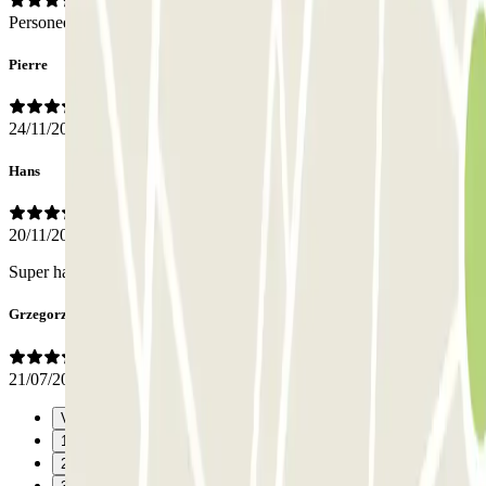
Personeel
Pierre
24/11/2025
Hans
20/11/2025
Super handig en ruime parkeerplekken
Grzegorz
21/07/2025
Vorige
1
2