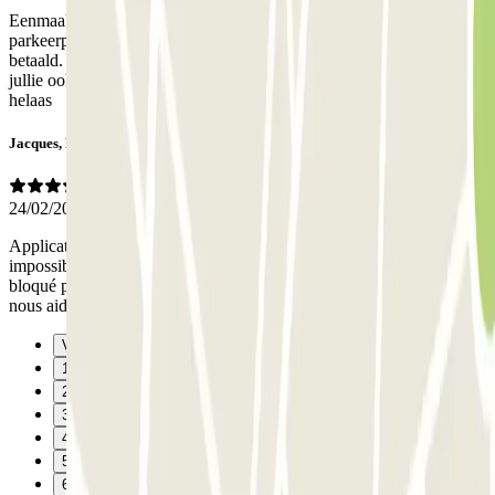
Eenmaal in het hotel bleek dat ik voor € 30,00 dezelfde
parkeerplaats kon gebruiken waarvoor ik bij jullie € 80,00 heb
betaald. Ik ga dus geen gebruik meer maken van jullie services en
jullie ook niet aanbevelen bij vrienden of familie. Jammer maar
helaas
Jacques, Pierre
24/02/2026
Application compliquée pour entrer dans le parking. Sortie rendue
impossible: une barrière intermédiaire était cassée. Je suis resté
bloqué plus de 20 mn avant de pouvoir sortir; le personnel pour
nous aider a été Ok, sans plus. Finalement on a trouvé ave
Vorige
1
2
3
4
5
6