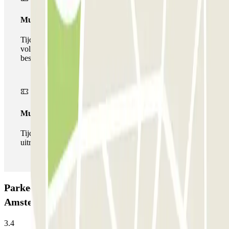
Multiparking pass
Tijdens uw verblijf kunt u gebruik maken van het
volledige netwerk van parkeergarages van deze operator,
beschikbaar bij Parclick.
Multipass
Tijdens je verblijf kun je de parkeerplaats zo vaak in- en
uitrijden als je wilt.
Parkeergarage Parkbee The Social Hub
Amsterdam City: Beoordelingen
3.4