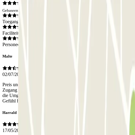
Gebaseerd op 17 meningen
Toegang
Faciliteiten
Personeel
Malte
02/07/2026
Preis und Lage sind für Amsterdam echt in Ordnung. Mit dem
Zugang hat auch alles geklappt. Allerdings war der Parkplatz und
die Umgebung sehr dreckig, weshalb man nicht nicht das beste
Gefühl hatte. Ging aber alles gut.
Harrald
17/05/2026