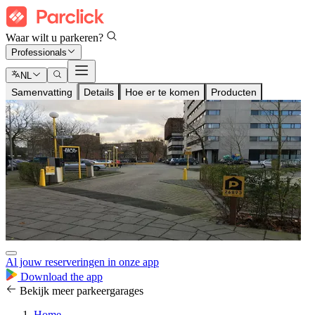
Waar wilt u parkeren?
Professionals
NL
Samenvatting
Details
Hoe er te komen
Producten
Al jouw reserveringen in onze app
Download the app
Bekijk meer parkeergarages
Home