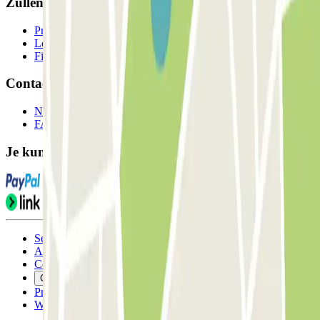
Zullen we samenwerken?
Professionals
Leverancier parkeren
Filialen
Contact
Neem contact met ons op
FAQ
Je kunt deze betaalmethoden gebruiken:
Servicevoorwaarden
Annuleringsvoorwaarden
Cookiebeleid
Cookies beheren
Privacybeleid
Whistleblowing