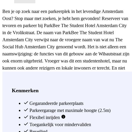
Ben je op zoek naar een parkeerplek in het levendige Amsterdam
Oost? Stop maar met zoeken, je hebt hem gevonden! Reserveer van
tevoren en parkeer bij ParkBee The Student Hotel Amsterdam City
in de Vrolikstraat. De naam van ParkBee The Student Hotel
Amsterdam City verwijst naar de vroegere naam van wat nu The
Social Hub Amsterdam City genoemd wordt. Het is niet alleen een
naamswijziging: de functies van dit gebouw aan de Wibautstraat zijn
ook enorm uitgebreid. Vroeger was dit een studentenhotel, maar nu
kunnen ook andere reizigers en lokale inwoners er terecht. En niet
alleen om te eten of te overnachten: The Social Hub biedt ook
woonruimte, werkruimte en ruimte voor evenementen. Werk je
locatie-onafhankelijk of werk je als zelfstandige? Op deze
Kenmerken
bijzondere plek kun je een bureau huren. Kies voor een tijdelijk
bureau per dag, een flexibele of vaste werkplek per maand of huur
Gegarandeerde parkeerplaats
een vergaderzaaltje. Parkeer bij ParkBee The Student Hotel
Parkeergarage met maximale hoogte (2.5m)
Amsterdam City en til jouw werk naar het volgende niveau. Wil je
Flexibel inrijden
weten wat er verder nog in de buurt te doen is? De Vrolikstraat ligt
Toegankelijk voor mindervaliden
in een gebied met een rijke historie, die teruggaat tot 1888. In eerste
Beveiligd