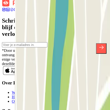
Schrijf je in voor onze nieuwsbrief en
blijf op de hoogte van kortingen,
verlotingen en vele andere verrassingen.
*Door u in te schrijven aanvaardt u ons Privacybeleid voor het
ontvangen van commerciële communicatie van Parclick. Zonder
enige verplichting kunt u zich uitschrijven wanneer u maar wilt in
dezelfde nieuwsbrief.
Over Parclick
Wie we zijn
Hoe het werkt
Onze parkeergarages