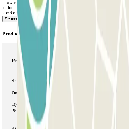
in uw reservering vindt, het extra bedrag bijbetalen. Vergeet dit niet
te doen voordat u naar de uitgang gaat, om oponthoud te
voorkomen.
Zie meer
Producten van Parclick
Producten van Parclick
Onepass
Tijdens je verblijf kun je de parkeerplaats maar één keer
op- en afrijden.