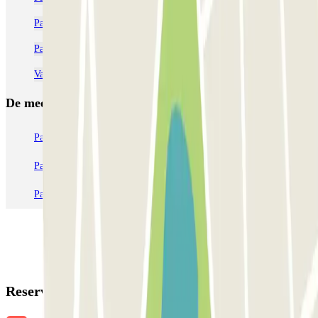
Parkeren bij Paradiso Amsterdam: Reserveer je plek | Parclick
Parkeren in de buurt van de RAI Amsterdam
Van Gogh Museum parkeren
De meest geboekte
parkings
Parkeren in Parijs
Parkeren in Venetië
Parkeren in Station Venetië Mestre
Parkeren in Rome
Parkeren in Milaan
Parkeren in Verona
Reserveringsgegevens