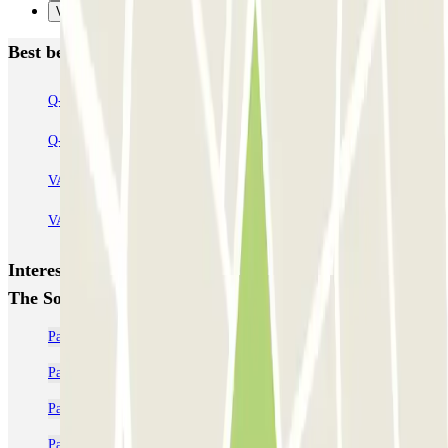
Verzenden
Best beoordeelde parkeergarages in Amsterdam
Q-Park Nieuwendijk
Q-Park Europarking
Q-Park Byzantium
Q-Park Oostpoort
Q-Park Museumplein
VALET - Hotel Swissotel
VALET - NEMO Science Museum
VALET - Jodenbreestraat, 4
VALET - Stadsschouwburg Amsterdam
VALET - Rijksmuseum
Interessante plaatsen en evenementen dichtbij Parkbee
The Social Hub Amsterdam City
Parkeren bij Carré? Reserveer je plek online | Parclick
Parkeren De Pijp | Goedkope parkeergarage reserveren
Parkeren bij ARTIS? Reserveer je plek en bespaar stress | Parclick
Parkeren Amsterdam Oost | Goedkope parkeergarage reserveren