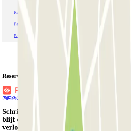
Parkeren in Parijs
Parkeren in Venetië
Parkeren in Station Venetië Mestre
Parkeren in Rome
Parkeren in Milaan
Parkeren in Verona
Reserveringsgegevens
Schrijf je in voor onze nieuwsbrief en
blijf op de hoogte van kortingen,
verlotingen en vele andere verrassingen.