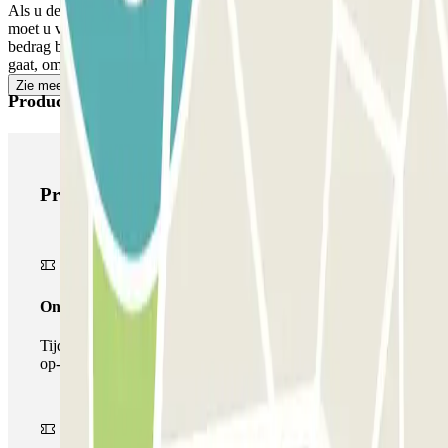
Als u de gereserveerde tijd en de extra 15 minuten overschrijdt,
moet u via de app of de link die u in uw reservering vindt, het extra
bedrag bijbetalen. Vergeet dit niet te doen voordat u naar de uitgang
gaat, om oponthoud te voorkomen.
Zie meer
Producten van Parclick
Producten van Parclick
Onepass
Tijdens je verblijf kun je de parkeerplaats maar één keer
op- en afrijden.