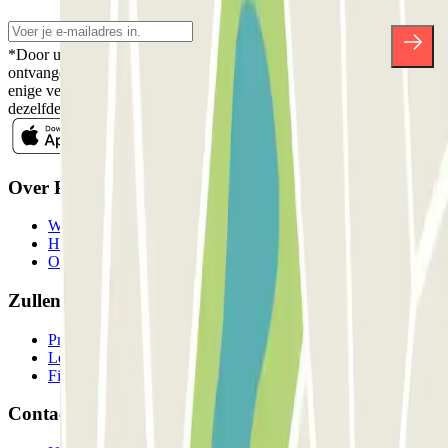
*Door u in te schrijven aanvaardt u ons Privacybeleid voor het
ontvangen van commerciële communicatie van Parclick. Zonder
enige verplichting kunt u zich uitschrijven wanneer u maar wilt in
dezelfde nieuwsbrief.
Over Parclick
Wie we zijn
Hoe het werkt
Onze parkeergarages
Zullen we samenwerken?
Professionals
Leverancier parkeren
Filialen
Contact