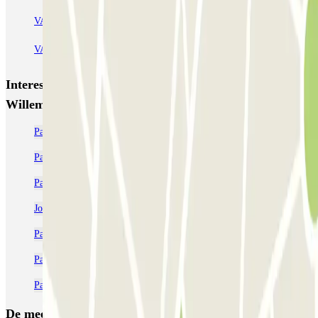
VALET - NEMO Science Museum
VALET - Jodenbreestraat, 4
VALET - Stadsschouwburg Amsterdam
VALET - Rijksmuseum
Interessante plaatsen en evenementen dichtbij ParkBee
Willem Fenengastraat
Parkeren in de buurt van de RAI Amsterdam
Parkeren De Pijp | Goedkope parkeergarage reserveren
Parkeren Ziggo Dome | Goedkope parkeergarage reserveren
Johan Cruijff ArenA Parkeren Amsterdam | Goedkoop reserveren
Parkeer dichtbij de Amsterdam Bijlmer ArenA
Parkeren Amsterdam Oost | Goedkope parkeergarage reserveren
Parkeren Amsterdam Zuid | Goedkope parkeergarage reserveren
De meest geboekte
parkings