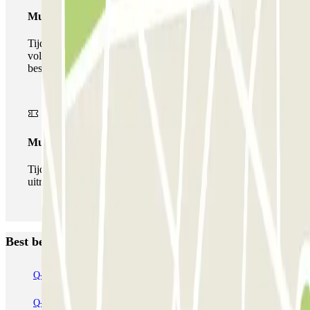
Multiparking pass
Tijdens uw verblijf kunt u gebruik maken van het
volledige netwerk van parkeergarages van deze operator,
beschikbaar bij Parclick.
Multipass
Tijdens je verblijf kun je de parkeerplaats zo vaak in- en
uitrijden als je wilt.
Best beoordeelde parkeergarages in Amsterdam
Q-Park Nieuwendijk
Q-Park Europarking
Q-Park Byzantium
Q-Park Oostpoort
Q-Park Museumplein
VALET - Hotel Swissotel