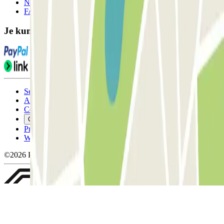
Neem contact met ons op
FAQ
Je kunt deze betaalmethoden gebruiken:
Servicevoorwaarden
Annuleringsvoorwaarden
Cookiebeleid
Cookies beheren
Privacybeleid
Whistleblowing
©2026 Parclick. All rights reserved