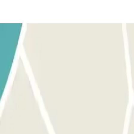
voertuig. Parkeer op een willekeurige vrije plaats.
w reserveringsgegevens door.
Als de slagboom niet opent, Bel met de intercom en geef jouw reserv
lg dezelfde procedure zoals hiervoor beschreven voor het in-