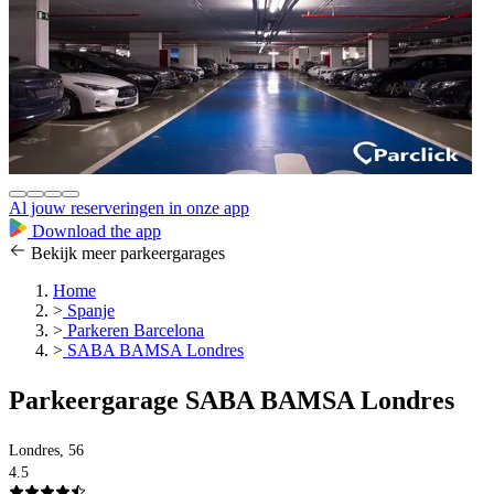
Al jouw reserveringen in onze app
Download the app
Bekijk meer parkeergarages
Home
>
Spanje
>
Parkeren Barcelona
>
SABA BAMSA Londres
Parkeergarage SABA BAMSA Londres
Londres, 56
4.5