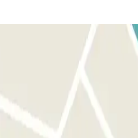
eringsgegevens door.
 en uitrijden."