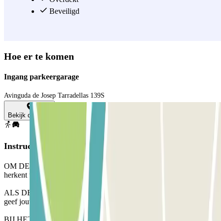
Beveiligd
Hoe er te komen
Ingang parkeergarage
Avinguda de Josep Tarradellas 139S
Bekijk de kaart
Instructies
OM DE SLAGBOOM TE OPENEN: Stop en de kentekenlezer
herkent uw voertuig. Parkeer op een willekeurige vrije plaats.
ALS DE SLAGBOOM NIET OPENT: Bel met de intercom en
geef jouw reserveringsgegevens door.
BIJ HET UITRIJDEN: Stop en de kentekenlezer herkent uw