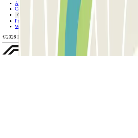
Annuleringsvoorwaarden
Cookiebeleid
Cookies beheren
Privacybeleid
Whistleblowing
©2026 Parclick. All rights reserved