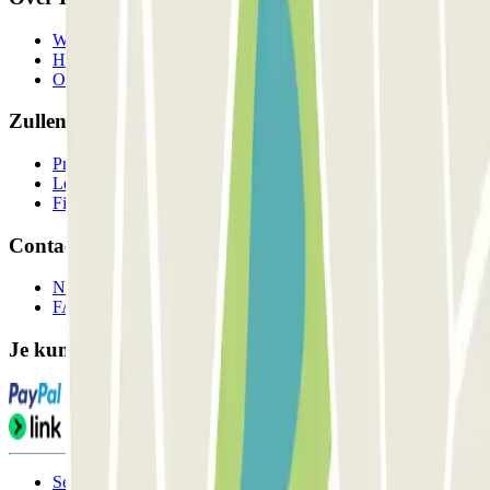
Wie we zijn
Hoe het werkt
Onze parkeergarages
Zullen we samenwerken?
Professionals
Leverancier parkeren
Filialen
Contact
Neem contact met ons op
FAQ
Je kunt deze betaalmethoden gebruiken:
Servicevoorwaarden