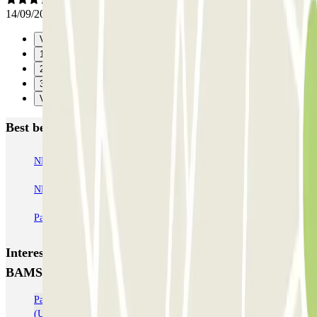
14/09/2023
Vorige
1
2
3
Verzenden
Best beoordeelde parkeergarages in Barcelona
NN Santaló
NN Urgell 2
NN Borrell
NN Valencia III
NN Rocafort
Torre Nuñez i Navarro
BSM Moll de la Fusta
Parking Viajeros
BSM Flos i Calcat
BSM Rius i Taulet
Interessante plaatsen en evenementen dichtbij SABA
BAMSA Tarradellas - Sarrià
Parkeren dichtbij De Polytechnische universiteit van Catalonië
(UPC)