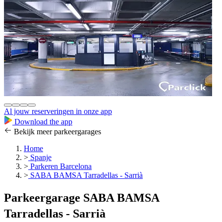
Al jouw reserveringen in onze app
Download the app
Bekijk meer parkeergarages
Home
>
Spanje
>
Parkeren Barcelona
>
SABA BAMSA Tarradellas - Sarrià
Parkeergarage SABA BAMSA
Tarradellas - Sarrià