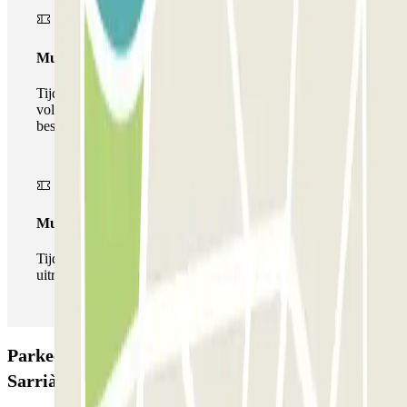
Multiparking pass
Tijdens uw verblijf kunt u gebruik maken van het
volledige netwerk van parkeergarages van deze operator,
beschikbaar bij Parclick.
Multipass
Tijdens je verblijf kun je de parkeerplaats zo vaak in- en
uitrijden als je wilt.
Parkeergarage SABA BAMSA Tarradellas -
Sarrià: Beoordelingen