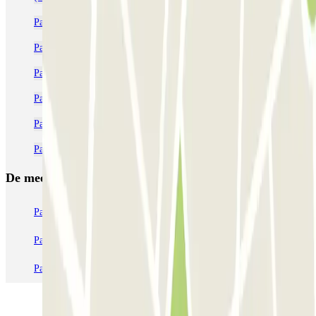
Parkeergarage in de buurt van Eixample - Barcelona
Parkeergarages in de buurt van station Barcelona Sants
Parkeergarages in de buurt van Avenida Diagonal
Parkeergarages dichtbij La Pedrera
Parkeerplaatsen dichtbij Plaza del Sol
Parkeer dichtbij het Catalonia Barcelona Plaza hotel
De meest geboekte
parkings
Parkeren in Parijs
Parkeren in Venetië
Parkeren in Station Venetië Mestre
Parkeren in Rome
Parkeren in Milaan
Parkeren in Verona