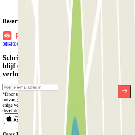
Reserveringsgegevens
Schrijf je in voor onze nieuwsbrief en
blijf op de hoogte van kortingen,
verlotingen en vele andere verrassingen.
*Door u in te schrijven aanvaardt u ons Privacybeleid voor het
ontvangen van commerciële communicatie van Parclick. Zonder
enige verplichting kunt u zich uitschrijven wanneer u maar wilt in
dezelfde nieuwsbrief.
Over Parclick